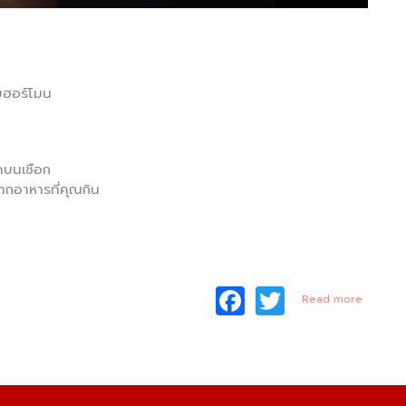
ับฮอร์โมน
ัดบนเชือก
ากอาหารที่คุณกิน
F
T
about
Read more
BCAA
a
w
สูง ใน
เวย์
c
itt
โปรตีน
e
er