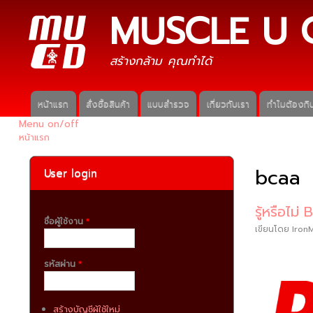
MUSCLE U 
สร้างกล้าม คุณทำได้
หน้าแรก
สั่งซื้อสินค้า
แบบสำรวจ
เกี่ยวกับเรา
ทำไมต้องกิน
Main menu
Menu on/off
หน้าแรก
คุณอยู่ที่นี่
bcaa
User login
รู้หรือไม
ชื่อผู้ใช้งาน
*
เขียนโดย
Iron
รหัสผ่าน
*
สร้างบัญชีผู้ใช้ใหม่