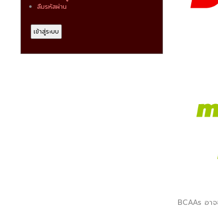
ลืมรหัสผ่าน
BCAAs อาจช