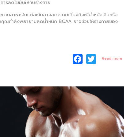
การลดไขมันให้กับร่างกาย
ะทานอาหารในแต่ละวันอาจลดความเสี่ยงที่จะมีน้ำหนักเกินหรือ
ัน หากคุณกำลังพยายามลดน้ำหนัก BCAA อาจช่วยให้ร่างกายของ
F
T
about
Read more
รู้หรือ
a
w
ไม่
BCAA
c
itt
อาจ
ช่วย
e
er
ลดไข
มัน
b
o
o
k