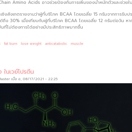
ain Amino Acids อาจช่วยป้องกันการเพิ่มของน้ำหนักตัวและช่วยใน
ชิงสังเกตรายงานว่าผู้ที่บริโภค BCAA โดยเฉลี่ย 15 กรัมจากการรับปร
ได้ถึง 30% เมื่อเทียบกับผู้ที่บริโภค BCAA โดยเฉลี่ย 12 กรัมต่อว
นที่ไม่ต้องการได้อย่างมีประสิทธิภาพมากขึ้น
t
fat burn
lose weight
anticatabolic
muscle
 ในเวย์โปรตีน
Master
เมื่อ อ, 08/17/2021 - 22:25