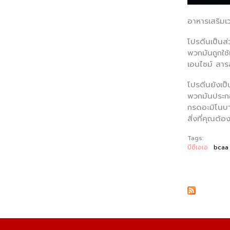
อาหารเสริมเ
โปรตีนเป็นส
พวกมันถูกใช้
เอนไซม์ สาร
โปรตีนยังเป
พวกมันประกอบ
กรดอะมิโนบา
สิ่งที่คุณต้
Tags:
บีซีเอเอ
bcaa