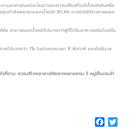
ะทานอาหารในแต่ละวันอาจลดความเสี่ยงที่จะมีน้ำหนักเกินหรือ
ัน หากคุณกำลังพยายามลดน้ำหนัก BCAA อาจช่วยให้ร่างกายของ
BCAAs สามารถลดน้ำหนักได้มากกว่าผู้ที่ได้รับอาหารเสริมโปรตีน
งกายได้มากกว่า 1% ในช่วงระยะเวลา 8 สัปดาห์ และยังมีมวล
งไรก็ตาม ควรบริโภคอาหารให้หลากหลายครบ 5 หมู่เป็นประจำ
F
T
a
w