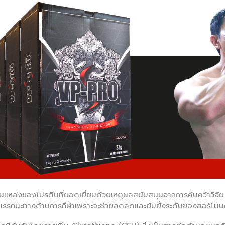
็นแหล่งของโปรตีนที่ยอดเยี่ยมด้วยเหตุผลสนับสนุนจากการค้นคว้าวิจัย 
มสมรรถนะทางด้านการกีฬาเพราะจะช่วยลดลดและยับยั้งระดับของฮอร์โมนค