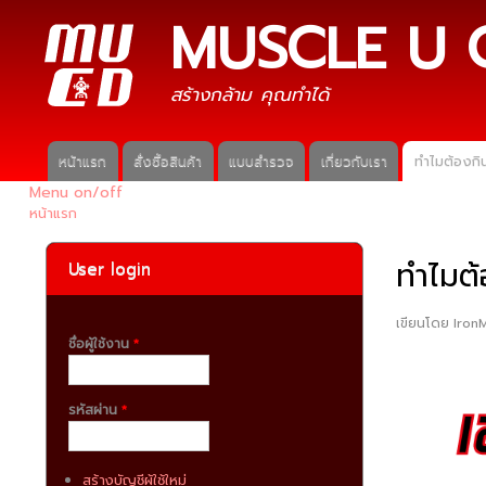
MUSCLE U 
สร้างกล้าม คุณทำได้
หน้าแรก
สั่งซื้อสินค้า
แบบสำรวจ
เกี่ยวกับเรา
ทำไมต้องกิน
Main menu
Menu on/off
หน้าแรก
คุณอยู่ที่นี่
ทำไมต้
User login
เขียนโดย
Iron
ชื่อผู้ใช้งาน
*
รหัสผ่าน
*
สร้างบัญชีผู้ใช้ใหม่