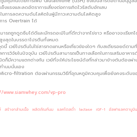
งภูมิคุ้มกันโดยการเพิ่ม Glutathione (GSH) ซึ่งเป็นสารต่อต้านอนุมูลอ
บแข็งแรงและลดอัตราการเสี่ยงต่อการเกิดไวรัสตับอักเสบ
วยในการลดความดันโลหิตในผู้มีภาวะความดันโลหิตสูง
การ Overtrain ได้
มารถถูกดูดซึมได้ดีและมีกรดอะมิโนที่ดีกว่าจากไข่ขาว หรืออาจจะเรียกไ
 สูงสุดในบรรดาโปรตีนทั้งหมด
งจุดนี้ เวย์โปรตีนไม่ใช่สารทดแทนหรือเกี่ยวข้องใดๆ กับสเตียรอยด์ต
ลการวิจัยในปัจจุบัน เวย์โปรตีนสามารถเป็นทางเลือกในการเสริมอาหารด้
กชนิดก็มีความแตกต่างกัน เวย์ที่จะให้ประโยชน์ดังที่กล่าวมาข้างต้นต้องผ
ทำนมนั่นเอง
icro-filtration ต้องผ่านกรรมวิธีที่อุณหภูมิควบคุมเพื่อยังคงระดั
://www.siamwhey.com/vp-pro
์
สร้างกล้ามเนื้อ
ผลิตภัณฑ์นม
แลคโตสต่ำ
lactase
iGF-1
อัลฟาแลคตาบูมิ