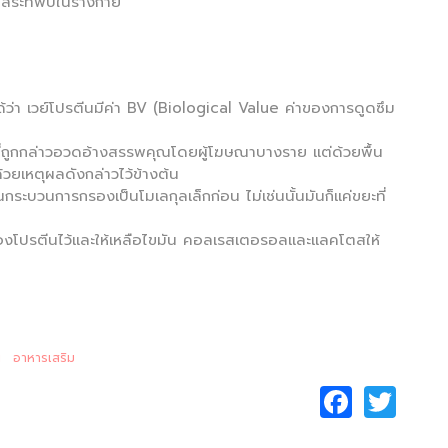
ิสระที่พบในร่างกาย
ด้ว่า เวย์โปรตีนมีค่า BV (Biological Value ค่าของการดูดซึม
ามที่ถูกกล่าวอวดอ้างสรรพคุณโดยผู้โฆษณาบางราย แต่ด้วยพื้น
วยเหตุผลดังกล่าวไว้ข้างต้น
่านกระบวนการกรองเป็นโมเลกุลเล็กก่อน ไม่เช่นนั้นมันก็แค่ขยะที่
บของโปรตีนไว้และให้เหลือไขมัน คอลเรสเตอรอลและแลคโตสให้
น
อาหารเสริม
F
T
a
w