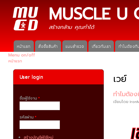
MUSCLE U 
สร้างกล้าม คุณทำได้
หน้าแรก
สั่งซื้อสินค้า
แบบสำรวจ
เกี่ยวกับเรา
ทำไมต้องกิน
Main menu
Menu on/off
หน้าแรก
คุณอยู่ที่นี่
เวย์
User login
ทำไมต้องก
ชื่อผู้ใช้งาน
*
เขียนโดย
Iron
รหัสผ่าน
*
สร้างบัญชีผู้ใช้ใหม่