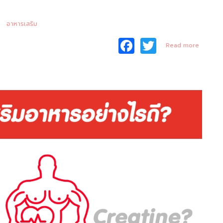
น
อาหารเสริม
F
T
about
Read more
ทำไมต้อ
a
w
งกินเวย์
โปรตีน?!
c
itt
e
er
b
o
o
k