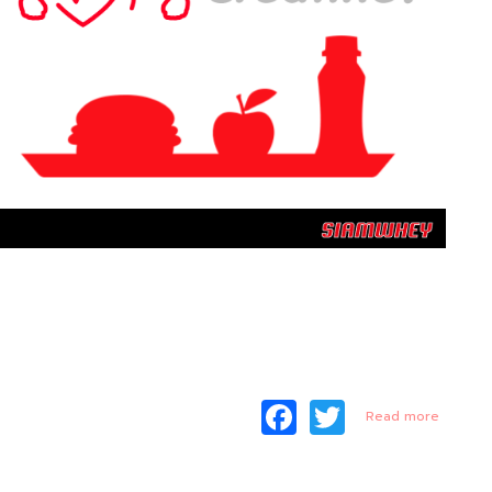
F
T
about
Read more
อยากได้
a
w
อาหาร
เสริม
c
itt
เพิ่ม