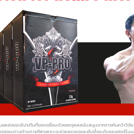
็นแหล่งของโปรตีนที่ยอดเยี่ยมด้วยเหตุผลสนับสนุนจากการค้นคว้าวิจัย 
มสมรรถนะทางด้านการกีฬาเพราะจะช่วยลดลดและยับยั้งระดับของฮอร์โมนค