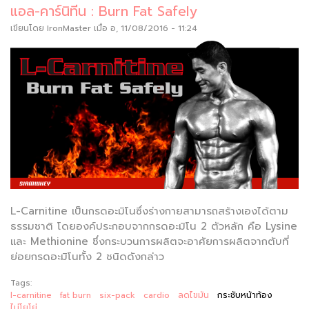
แอล-คาร์นิทีน : Burn Fat Safely
เขียนโดย
IronMaster
เมื่อ อ, 11/08/2016 - 11:24
L-Carnitine เป็นกรดอะมิโนซึ่งร่างกายสามารถสร้างเองได้ตาม
ธรรมชาติ โดยองค์ประกอบจากกรดอะมิโน 2 ตัวหลัก คือ Lysine
และ Methionine ซึ่งกระบวนการผลิตจะอาศัยการผลิตจากตับที่
ย่อยกรดอะมิโนทั้ง 2 ชนิดดังกล่าว
Tags:
l-carnitine
fat burn
six-pack
cardio
ลดไขมัน
กระชับหน้าท้อง
ไม่โยโย่