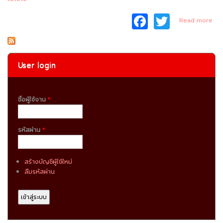
F
T
ab
Read more
แ
a
w
คา
ท
c
itt
B
e
er
User login
Saf
b
o
ชื่อผู้ใช้งาน
*
o
k
รหัสผ่าน
*
สร้างบัญชีผู้ใช้ใหม่
ลืมรหัสผ่าน