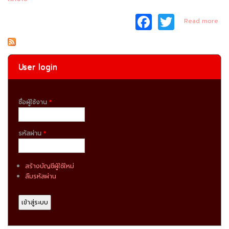
F
T
ab
Read more
แ
a
w
คา
ท
c
itt
B
e
er
User login
Saf
b
o
ชื่อผู้ใช้งาน
*
o
k
รหัสผ่าน
*
สร้างบัญชีผู้ใช้ใหม่
ลืมรหัสผ่าน