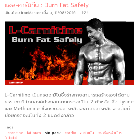
แอล-คาร์นิทีน : Burn Fat Safely
เขียนโดย
IronMaster
เมื่อ อ, 11/08/2016 - 11:24
L-Carnitine เป็นกรดอะมิโนซึ่งร่างกายสามารถสร้างเองได้ตาม
ธรรมชาติ โดยองค์ประกอบจากกรดอะมิโน 2 ตัวหลัก คือ Lysine
และ Methionine ซึ่งกระบวนการผลิตจะอาศัยการผลิตจากตับที่
ย่อยกรดอะมิโนทั้ง 2 ชนิดดังกล่าว
Tags:
l-carnitine
fat burn
six-pack
cardio
ลดไขมัน
กระชับหน้าท้อง
ไม่โยโย่