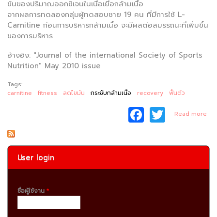
ข้นของปริมาณออกซิเจนในเนื่อเยี่อกล้ามเนื้อ
จากผลการทดลองกลุ่มผู้ทดสอบชาย 19 คน ที่มีการใช้ L-
Carnitine ก่อนการบริหารกล้ามเนื้อ จะมีผลต่อสมรรถนะที่เพิ่มขึ้น
ของการบริหาร
อ้างอิง: "Journal of the international Society of Sports
Nutrition" May 2010 issue
Tags:
carnitine
fitness
ลดไขมัน
กระชับกล้ามเนื้อ
recovery
ฟื้นตัว
F
T
Read more
Ca
a
w
Bod
c
itt
e
er
User login
b
o
ชื่อผู้ใช้งาน
*
o