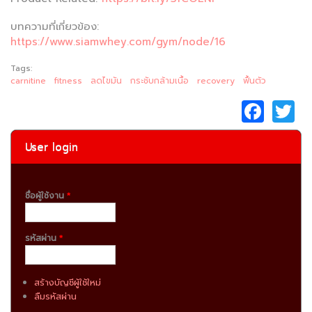
บทความที่เกี่ยวข้อง:
https://www.siamwhey.com/gym/node/16
Tags:
carnitine
fitness
ลดไขมัน
กระชับกล้ามเนื้อ
recovery
ฟื้นตัว
F
a
c
it
User login
e
e
b
ชื่อผู้ใช้งาน
*
o
o
รหัสผ่าน
*
k
สร้างบัญชีผู้ใช้ใหม่
ลืมรหัสผ่าน