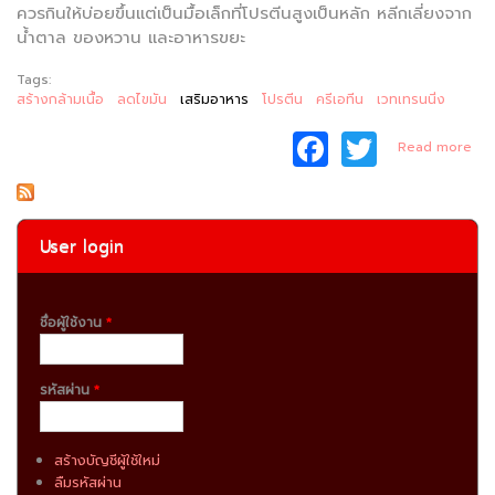
ควรกินให้บ่อยขึ้นแต่เป็นมื้อเล็กที่โปรตีนสูงเป็นหลัก หลีกเลี่ยงจาก
น้ำตาล ของหวาน และอาหารขยะ
Tags:
สร้างกล้ามเนื้อ
ลดไขมัน
เสริมอาหาร
โปรตีน
ครีเอทีน
เวทเทรนนิ่ง
F
T
a
Read more
Tra
a
w
c
itt
G
e
er
User login
b
o
ชื่อผู้ใช้งาน
*
o
k
รหัสผ่าน
*
สร้างบัญชีผู้ใช้ใหม่
ลืมรหัสผ่าน