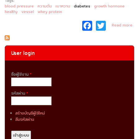
Tags:
blood pressure
ความดัน
เบาหวาน
diabetes
growth hormone
healthy
vessel
whey protein
F
T
ab
Read more
a
w
โปร
มีส
c
itt
ช่ว
กา
e
er
User login
ค
b
โล
o
ชื่อผู้ใช้งาน
*
o
k
รหัสผ่าน
*
สร้างบัญชีผู้ใช้ใหม่
ลืมรหัสผ่าน